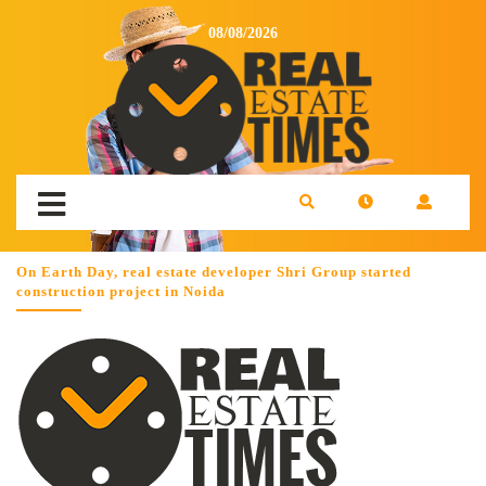
08/08/2026
On Earth Day, real estate developer Shri Group started
construction project in Noida