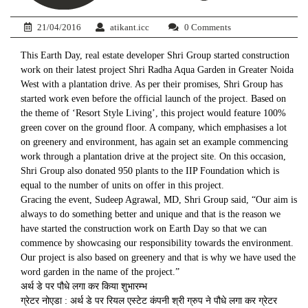
21/04/2016
atikant.icc
0 Comments
This Earth Day, real estate developer Shri Group started construction
work on their latest project Shri Radha Aqua Garden in Greater Noida
West with a plantation drive. As per their promises, Shri Group has
started work even before the official launch of the project. Based on
the theme of ‘Resort Style Living’, this project would feature 100%
green cover on the ground floor. A company, which emphasises a lot
on greenery and environment, has again set an example commencing
work through a plantation drive at the project site. On this occasion,
Shri Group also donated 950 plants to the IIP Foundation which is
equal to the number of units on offer in this project.
Gracing the event, Sudeep Agrawal, MD, Shri Group said, “Our aim is
always to do something better and unique and that is the reason we
have started the construction work on Earth Day so that we can
commence by showcasing our responsibility towards the environment.
Our project is also based on greenery and that is why we have used the
word garden in the name of the project.”
अर्थ डे पर पौधे लगा कर किया शुभारम्भ
ग्रेटर नोएडा : अर्थ डे पर रियल एस्टेट कंपनी श्री ग्रुप ने पौधे लगा कर ग्रेटर